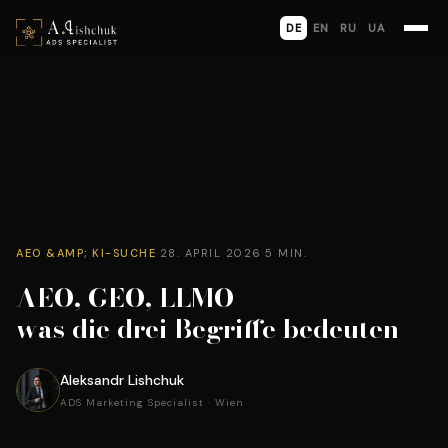
DE
EN
RU
UA
AEO &AMP; KI-SUCHE
·
28. APRIL 2026
·
5 MIN.
AEO, GEO, LLMO —
was die drei Begriffe bedeuten
Aleksandr Lishchuk
ADS Marketing Specialist · Wien