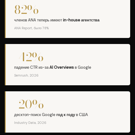
82%
членов ANA теперь имеют
in-house агентства
ANA Report, было 78%
-42%
падение CTR из-за
AI Overviews
в Google
Semrush, 2026
-20%
десктоп-поиск Google
год к году
в США
Industry Data, 2026