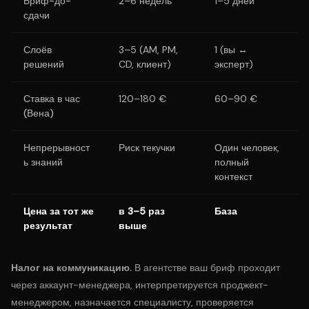
Бриф-до-
2–6 недель
1–5 дней
сдачи
Слоёв
3–5 (AM, PM,
1 (вы ↔
решений
CD, клиент)
эксперт)
Ставка в час
120–180 €
60–90 €
(Вена)
Непрерывност
Риск текучки
Один человек,
ь знаний
полный
контекст
Цена за тот же
в 3–5 раз
База
результат
выше
Налог на коммуникацию.
В агентстве ваш бриф проходит
через аккаунт-менеджера, интерпретируется проджект-
менеджером, назначается специалисту, проверяется