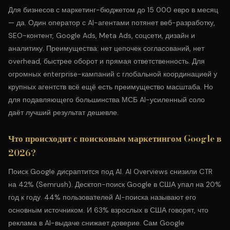
Для бизнесов с маркетинг-бюджетом до 15 000 евро в месяц
— да. Один оператор с AI-агентами потянет веб-разработку,
SEO-контент, Google Ads, Meta Ads, соцсети, дизайн и
аналитику. Преимущества: нет цепочек согласований, нет
overhead, быстрее оборот и прямая ответственность. Для
огромных enterprise-кампаний с глобальной координацией у
крупных агентств всё ещё есть преимущество масштаба. Но
для подавляющего большинства МСБ AI-усиленный соло
даёт лучший результат дешевле.
Что происходит с поисковым маркетингом Google в
2026?
Поиск Google дисраптится под AI. AI Overviews снизили CTR
на 42% (Semrush). Десктоп-поиск Google в США упал на 20%
год к году. 44% пользователей AI-поиска называют его
основным источником. И 63% взрослых в США говорят, что
реклама в AI-выдаче снижает доверие. Сам Google