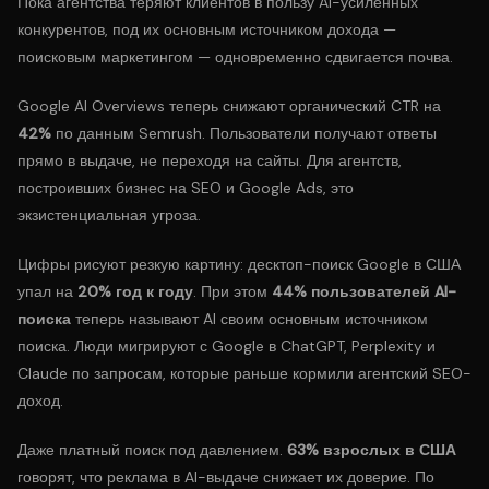
Пока агентства теряют клиентов в пользу AI-усиленных
конкурентов, под их основным источником дохода —
поисковым маркетингом — одновременно сдвигается почва.
Google AI Overviews теперь снижают органический CTR на
42%
по данным Semrush. Пользователи получают ответы
прямо в выдаче, не переходя на сайты. Для агентств,
построивших бизнес на SEO и Google Ads, это
экзистенциальная угроза.
Цифры рисуют резкую картину: десктоп-поиск Google в США
упал на
20% год к году
. При этом
44% пользователей AI-
поиска
теперь называют AI своим основным источником
поиска. Люди мигрируют с Google в ChatGPT, Perplexity и
Claude по запросам, которые раньше кормили агентский SEO-
доход.
Даже платный поиск под давлением.
63% взрослых в США
говорят, что реклама в AI-выдаче снижает их доверие. По