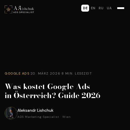
DE
EN
RU
UA
GOOGLE ADS
·
20. MÄRZ 2026
·
8 MIN. LESEZEIT
Was kostet Google Ads
in Österreich? Guide 2026
Aleksandr Lishchuk
ADS Marketing Specialist · Wien