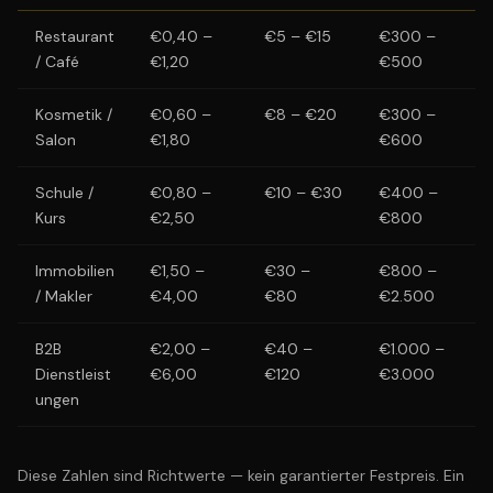
Restaurant
€0,40 –
€5 – €15
€300 –
/ Café
€1,20
€500
Kosmetik /
€0,60 –
€8 – €20
€300 –
Salon
€1,80
€600
Schule /
€0,80 –
€10 – €30
€400 –
Kurs
€2,50
€800
Immobilien
€1,50 –
€30 –
€800 –
/ Makler
€4,00
€80
€2.500
B2B
€2,00 –
€40 –
€1.000 –
Dienstleist
€6,00
€120
€3.000
ungen
Diese Zahlen sind Richtwerte — kein garantierter Festpreis. Ein