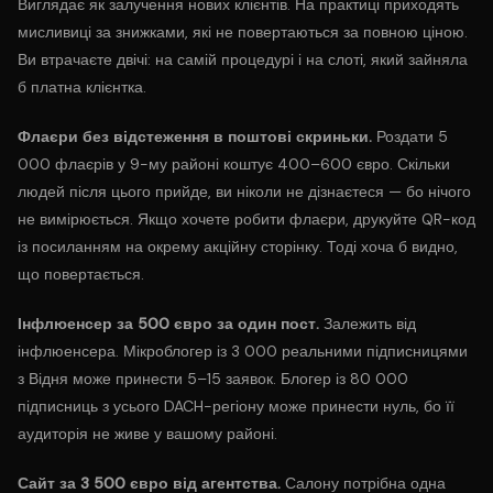
Виглядає як залучення нових клієнтів. На практиці приходять
мисливиці за знижками, які не повертаються за повною ціною.
Ви втрачаєте двічі: на самій процедурі і на слоті, який зайняла
б платна клієнтка.
Флаєри без відстеження в поштові скриньки.
Роздати 5
000 флаєрів у 9-му районі коштує 400–600 євро. Скільки
людей після цього прийде, ви ніколи не дізнаєтеся — бо нічого
не вимірюється. Якщо хочете робити флаєри, друкуйте QR-код
із посиланням на окрему акційну сторінку. Тоді хоча б видно,
що повертається.
Інфлюенсер за 500 євро за один пост.
Залежить від
інфлюенсера. Мікроблогер із 3 000 реальними підписницями
з Відня може принести 5–15 заявок. Блогер із 80 000
підписниць з усього DACH-регіону може принести нуль, бо її
аудиторія не живе у вашому районі.
Сайт за 3 500 євро від агентства.
Салону потрібна одна