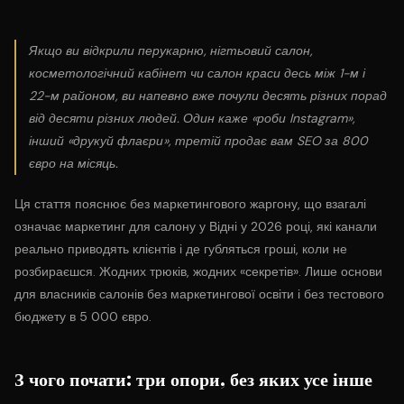
Якщо ви відкрили перукарню, нігтьовий салон,
косметологічний кабінет чи салон краси десь між 1-м і
22-м районом, ви напевно вже почули десять різних порад
від десяти різних людей. Один каже «роби Instagram»,
інший «друкуй флаєри», третій продає вам SEO за 800
євро на місяць.
Ця стаття пояснює без маркетингового жаргону, що взагалі
означає маркетинг для салону у Відні у 2026 році, які канали
реально приводять клієнтів і де губляться гроші, коли не
розбираєшся. Жодних трюків, жодних «секретів». Лише основи
для власників салонів без маркетингової освіти і без тестового
бюджету в 5 000 євро.
З чого почати: три опори, без яких усе інше