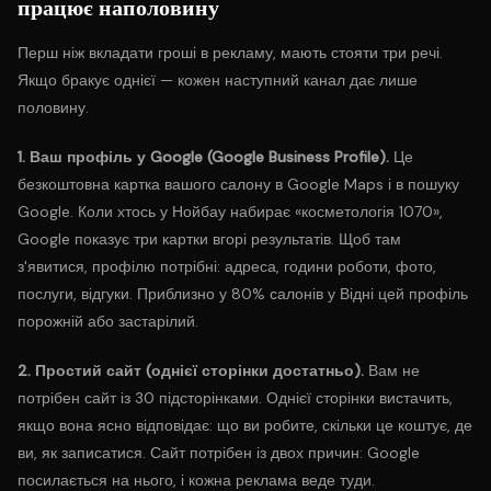
працює наполовину
Перш ніж вкладати гроші в рекламу, мають стояти три речі.
Якщо бракує однієї — кожен наступний канал дає лише
половину.
1. Ваш профіль у Google (Google Business Profile).
Це
безкоштовна картка вашого салону в Google Maps і в пошуку
Google. Коли хтось у Нойбау набирає «косметологія 1070»,
Google показує три картки вгорі результатів. Щоб там
з'явитися, профілю потрібні: адреса, години роботи, фото,
послуги, відгуки. Приблизно у 80% салонів у Відні цей профіль
порожній або застарілий.
2. Простий сайт (однієї сторінки достатньо).
Вам не
потрібен сайт із 30 підсторінками. Однієї сторінки вистачить,
якщо вона ясно відповідає: що ви робите, скільки це коштує, де
ви, як записатися. Сайт потрібен із двох причин: Google
посилається на нього, і кожна реклама веде туди.