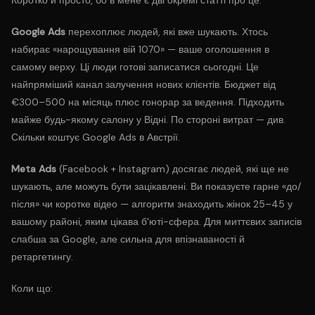
Коротко й просто, бо в мене є дві окремі статті про це.
Google Ads
перехоплює людей, які вже шукають. Хтось
набирає «нарощування вій 1070» — ваше оголошення в
самому верху. Ці люди готові записатися сьогодні. Це
найпряміший канал залучення нових клієнтів. Бюджет від
€300–500 на місяць плюс гонорар за ведення. Підходить
майже будь-якому салону у Відні. По стороні витрат — див.
Скільки коштує Google Ads в Австрії
.
Meta Ads
(Facebook + Instagram) досягає людей, які ще не
шукають, але можуть бути зацікавлені. Ви показуєте гарне «до/
після» чи коротке відео — алгоритм знаходить жінок 25–45 у
вашому районі, яким цікава б'юті-сфера. Для миттєвих записів
слабша за Google, але сильна для впізнаваності й
ретаргетингу.
Коли що: