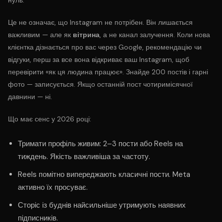
нуль.
Це не означає, що Instagram не потрібен. Він лишається
важливим — але як
вітрина
, а не канал залучення. Коли нова
клієнтка дізнається про вас через Google, рекомендацію чи
відгуки, перш за все вона відкриває ваш Instagram, щоб
перевірити «як ця людина працює». Знайде 200 постів і гарні
фото — записується. Якщо останній пост чотиримісячної
давнини — ні.
Що має сенс у 2026 році:
Тримати профіль живим: 2–3 пости або Reels на
тиждень. Якість важливіша за частоту.
Reels помітно випереджають класичні пости. Meta
активно їх просуває.
Сторіс із буднів найсильніше утримують наявних
підписників.