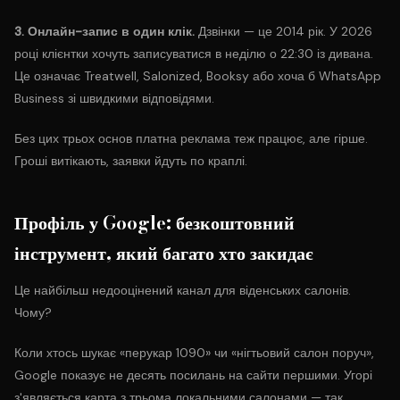
3. Онлайн-запис в один клік.
Дзвінки — це 2014 рік. У 2026
році клієнтки хочуть записуватися в неділю о 22:30 із дивана.
Це означає Treatwell, Salonized, Booksy або хоча б WhatsApp
Business зі швидкими відповідями.
Без цих трьох основ платна реклама теж працює, але гірше.
Гроші витікають, заявки йдуть по краплі.
Профіль у Google: безкоштовний
інструмент, який багато хто закидає
Це найбільш недооцінений канал для віденських салонів.
Чому?
Коли хтось шукає «перукар 1090» чи «нігтьовий салон поруч»,
Google показує не десять посилань на сайти першими. Угорі
з'являється карта з трьома локальними салонами — так