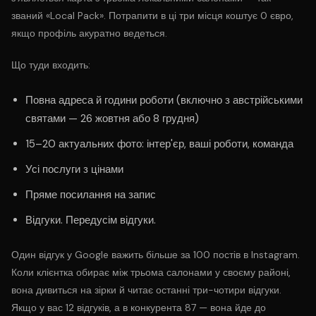
званий «Local Pack». Потрапити в ці три місця коштує 0 євро,
якщо профіль акуратно ведеться.
Що туди входить:
Повна адреса й години роботи (включно з австрійськими
святами — 26 жовтня або 8 грудня)
15–20 актуальних фото: інтер'єр, ваші роботи, команда
Усі послуги з цінами
Пряме посилання на запис
Відгуки. Передусім відгуки.
Один відгук у Google важить більше за 100 постів в Instagram.
Коли клієнтка обирає між трьома салонами у своєму районі,
вона дивиться на зірки й читає останні три-чотири відгуки.
Якщо у вас 12 відгуків, а в конкурента 87 — вона йде до