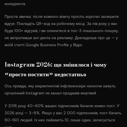
конкурента.
Проста звичка: після кожного візиту просіть коротко залишити
відгук. Покладіть QR-код на робочому місці. За пів року у вас
буде 100+ відгуків, і ви опинитеся в топ-3 локального пошуку,
не витративши ані цента на рекламу. Докладніше про це — у
моїй статті
Google Business Profile у Відні
.
Instagram 2026: що змінилося і чому
«просто постити» недостатньо
Ось правда, яку маркетингові інфлюенсери неохоче кажуть:
органічний Instagram як канал продажів мертвий.
У 2018 році 40–60% ваших підписників бачили кожен пост. У
2026 році — 3–8%. Якщо у вас 2 000 підписників, пост бачать
80–160 людей. Із них лайкають 10, пише один, записується