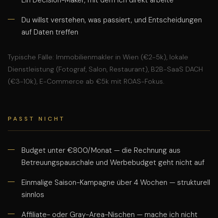
Ein Decision-Maker, mit dem ich direkt arbeite
Du willst verstehen, was passiert, und Entscheidungen
auf Daten treffen
Typische Fälle: Immobilienmakler in Wien (€2-5k), lokale
Dienstleistung (Fotograf, Salon, Restaurant), B2B-SaaS DACH
(€3-10k), E-Commerce ab €5k mit ROAS-Fokus.
PASST NICHT
Budget unter €800/Monat — die Rechnung aus
Betreuungspauschale und Werbebudget geht nicht auf
Einmalige Saison-Kampagne über 4 Wochen — strukturell
sinnlos
Affiliate- oder Gray-Area-Nischen — mache ich nicht