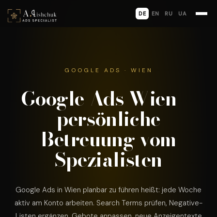
DE
EN
RU
UA
GOOGLE ADS · WIEN
Google Ads Wien —
persönliche
Betreuung vom
Spezialisten
Google Ads in Wien planbar zu führen heißt: jede Woche
aktiv am Konto arbeiten. Search Terms prüfen, Negative-
Listen ergänzen, Gebote anpassen, neue Anzeigentexte