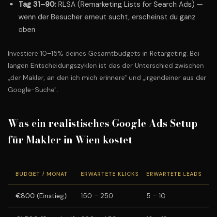
Tag 31–90:
RLSA (Remarketing Lists for Search Ads) —
wenn der Besucher erneut sucht, erscheinst du ganz
oben
Investiere 10–15% deines Gesamtbudgets in Retargeting. Bei
langen Entscheidungszyklen ist das der Unterschied zwischen
„der Makler, an den ich mich erinnere" und „irgendeiner aus der
Google-Suche".
Was ein realistisches Google Ads Setup
für Makler in Wien kostet
BUDGET / MONAT
ERWARTETE KLICKS
ERWARTETE LEADS
E
€800 (Einstieg)
150 – 250
5 – 10
1