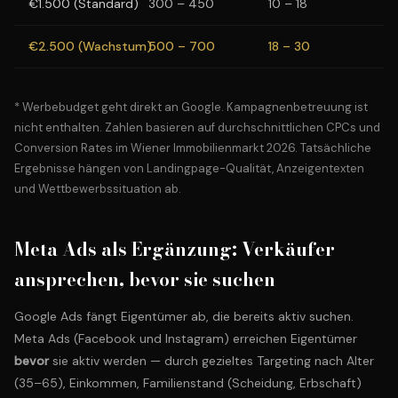
€1.500 (Standard)
300 – 450
10 – 18
2
€2.500 (Wachstum)
500 – 700
18 – 30
4
* Werbebudget geht direkt an Google. Kampagnenbetreuung ist
nicht enthalten. Zahlen basieren auf durchschnittlichen CPCs und
Conversion Rates im Wiener Immobilienmarkt 2026. Tatsächliche
Ergebnisse hängen von Landingpage-Qualität, Anzeigentexten
und Wettbewerbssituation ab.
Meta Ads als Ergänzung: Verkäufer
ansprechen, bevor sie suchen
Google Ads fängt Eigentümer ab, die bereits aktiv suchen.
Meta Ads (Facebook und Instagram) erreichen Eigentümer
bevor
sie aktiv werden — durch gezieltes Targeting nach Alter
(35–65), Einkommen, Familienstand (Scheidung, Erbschaft)