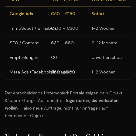
KANAL
KOSTEN / LEAD
ZEIT BIS ERGEBNIS
S
Google Ads
€50 – €150
Sofort
S
ImmoScout / willhaben
€100 – €300
1–2 Wochen
M
SEO / Content
€30 – €80
6–12 Monate
M
Empfehlungen
€0
Unvorhersehbar
G
Meta Ads (Facebook/Instagram)
€60 – €180
1–2 Wochen
H
Der entscheidende Unterschied: Portale zeigen dein Objekt
Käufern. Google Ads bringt dir
Eigentümer, die verkaufen
wollen
— also neue Aufträge, nicht nur Anfragen auf
bestehende Objekte.