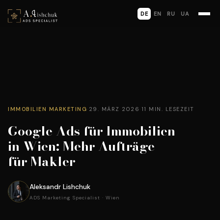
DE
EN
RU
UA
IMMOBILIEN MARKETING
·
29. MÄRZ 2026
·
11 MIN. LESEZEIT
Google Ads für Immobilien
in Wien: Mehr Aufträge
für Makler
Aleksandr Lishchuk
ADS Marketing Specialist · Wien