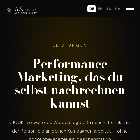
DE
EN
RU
UA
LEISTUNGEN
Performance
Marketing, das du
selbst nachrechnen
kannst
€100K+ verwaltetes Werbebudget. Du sprichst direkt mit
der Person, die an deinen Kampagnen arbeitet — ohne
Account-Manager als Zwischenstation.