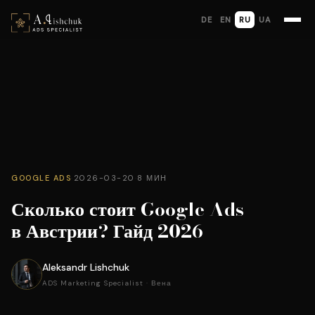
DE
EN
RU
UA
GOOGLE ADS
·
2026-03-20
·
8 МИН
Сколько стоит Google Ads
в Австрии? Гайд 2026
Aleksandr Lishchuk
ADS Marketing Specialist · Вена