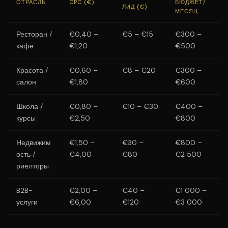
ОТРАСЛЬ
CPC (€)
БЮДЖЕТ/
ЛИД (€)
МЕСЯЦ
Ресторан /
€0,40 –
€5 – €15
€300 –
кафе
€1,20
€500
Красота /
€0,60 –
€8 – €20
€300 –
салон
€1,80
€600
Школа /
€0,80 –
€10 – €30
€400 –
курсы
€2,50
€800
Недвижим
€1,50 –
€30 –
€800 –
ость /
€4,00
€80
€2 500
риелторы
B2B-
€2,00 –
€40 –
€1 000 –
услуги
€6,00
€120
€3 000